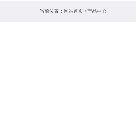
当前位置：
网站首页 >
产品中心
分检测仪
二硫醚、二硫化碳、甲硫醇、甲硫醚、硫化氢、氨
PM
、PM
等）和TVOC的快速检测，仪器各项
2.5
10
轻、便于携带、可无线传输数据，减少了臭气采样
处理厂采购用于监测厂区恶臭气体。