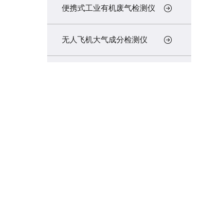
便携式工业有机废气检测仪
无人飞机大气成分检测仪
无人飞机载式苏玛罐采样装置
无人飞机载式吸附管采样装置
嗅辨仪
远程大气污染物监测仪
多参数气象监测仪