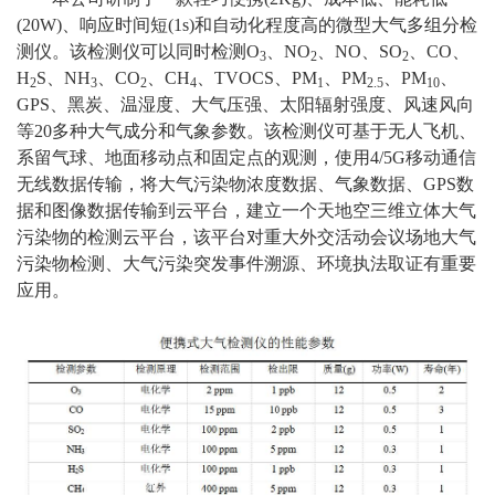
(20W)、响应时间短(1s)和自动化程度高的微型大气多组分检
测仪。该检测仪可以同时检测O
、NO
、NO、SO
、CO、
3
2
2
H
S、NH
、CO
、CH
、TVOCS、PM
、PM
、PM
、
2
3
2
4
1
2.5
10
GPS、黑炭、温湿度、大气压强、太阳辐射强度、风速风向
等20多种大气成分和气象参数。该检测仪可基于无人飞机、
系留气球、地面移动点和固定点的观测，使用4/5G移动通信
无线数据传输，将大气污染物浓度数据、气象数据、GPS数
据和图像数据传输到云平台，建立一个天地空三维立体大气
污染物的检测云平台，该平台对重大外交活动会议场地大气
污染物检测、大气污染突发事件溯源、环境执法取证有重要
应用。