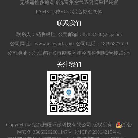
无线遥控多通道冷冻富集空气吸附管采样装置
PAMS 57种VOCs混合标准气体
联系我们
联系人：销售经理
公司邮箱：87856548@qq.com
公司网址: www.tengyork.com
公司电话：18795877519
公司地址：浙江省绍兴市越城区洋泾湖科创园2号楼206室
关注我们
Copyright © 绍兴腾耀环保科技有限公司 版权所有
浙公
网安备 33060202001147号
浙ICP备20014215号-1