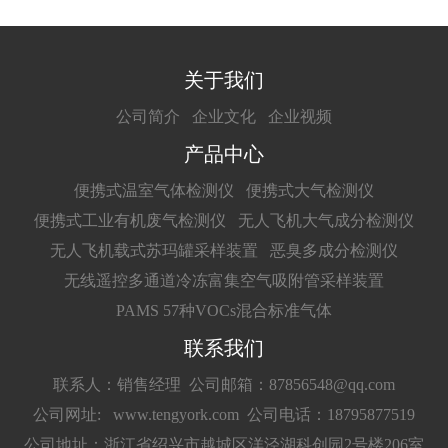
关于我们
公司简介
企业文化
企业视频
产品中心
便携式温室气体检测仪
便携式大气检测仪
便携式工业有机废气检测仪
无人飞机大气成分检测仪
无人飞机载式苏玛罐采样装置
恶臭多成分检测仪
无线遥控多通道冷冻富集空气吸附管采样装置
PAMS 57种VOCs混合标准气体
联系我们
联系人：销售经理
公司邮箱：87856548@qq.com
公司网址: www.tengyork.com
公司电话：18795877519
公司地址：浙江省绍兴市越城区洋泾湖科创园2号楼206室