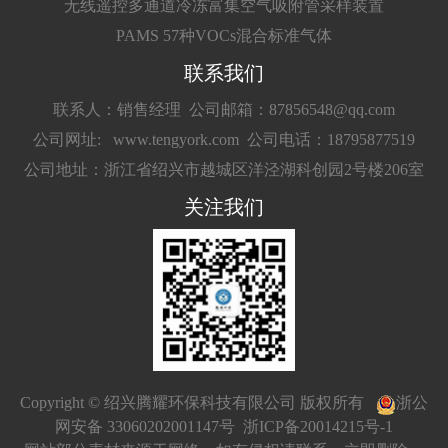
无线遥控多通道冷冻富集空气吸附管采样装置
PAMS 57种VOCs混合标准气体
联系我们
联系人：销售经理
公司邮箱：87856548@qq.com
公司网址: www.tengyork.com
公司电话：18795877519
公司地址：浙江省绍兴市越城区洋泾湖科创园2号楼206室
关注我们
Copyright © 绍兴腾耀环保科技有限公司 版权所有
浙公
网安备 33060202001147号
浙ICP备20014215号-1