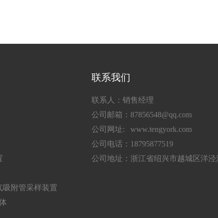
联系我们
联系人：销售经理
公司邮箱：87856548@qq.com
公司网址: www.tengyork.com
公司电话：18795877519
置
公司地址：浙江省绍兴市越城区洋泾湖
气吸附管采样装置
气体