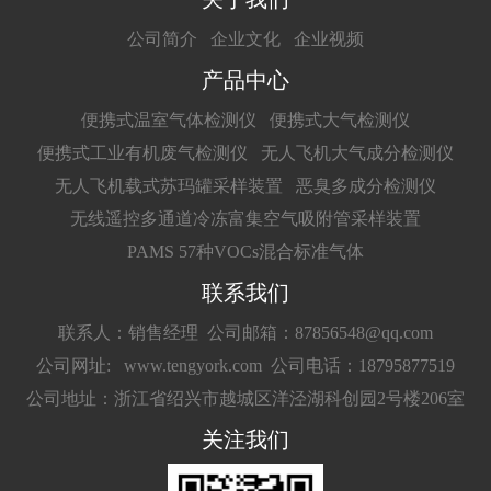
公司简介
企业文化
企业视频
产品中心
便携式温室气体检测仪
便携式大气检测仪
便携式工业有机废气检测仪
无人飞机大气成分检测仪
无人飞机载式苏玛罐采样装置
恶臭多成分检测仪
无线遥控多通道冷冻富集空气吸附管采样装置
PAMS 57种VOCs混合标准气体
联系我们
联系人：销售经理
公司邮箱：87856548@qq.com
公司网址: www.tengyork.com
公司电话：18795877519
公司地址：浙江省绍兴市越城区洋泾湖科创园2号楼206室
关注我们