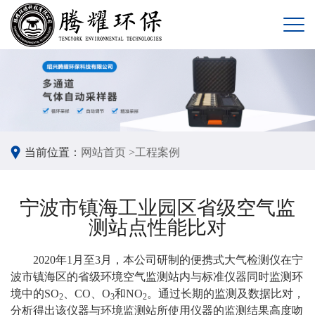
当前位置：
网站首页 >
工程案例
宁波市镇海工业园区省级空气监
测站点性能比对
2020年1月至3月，本公司研制的便携式大气检测仪在宁
波市镇海区的省级环境空气监测站内与标准仪器同时监测环
境中的SO
、CO、O
和NO
。通过长期的监测及数据比对，
2
3
2
分析得出该仪器与环境监测站所使用仪器的监测结果高度吻