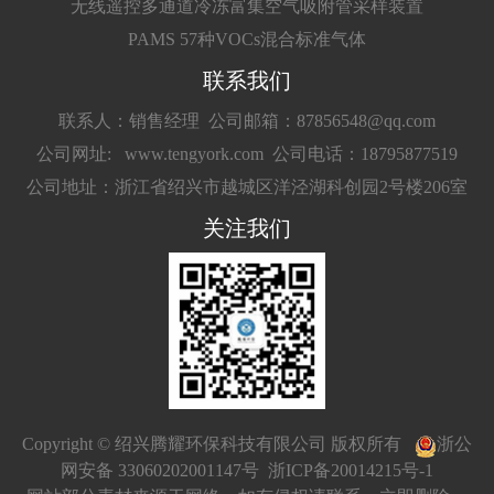
无线遥控多通道冷冻富集空气吸附管采样装置
PAMS 57种VOCs混合标准气体
联系我们
联系人：销售经理
公司邮箱：87856548@qq.com
公司网址: www.tengyork.com
公司电话：18795877519
公司地址：浙江省绍兴市越城区洋泾湖科创园2号楼206室
关注我们
Copyright © 绍兴腾耀环保科技有限公司 版权所有
浙公
网安备 33060202001147号
浙ICP备20014215号-1