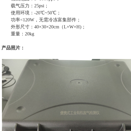
载气压力：25psi；
使用环境：-20℃~50℃；
功率<120W，无需冷冻富集部件；
外形尺寸：40×30×20cm（L×W×H)；
重量：20kg
产品照片：