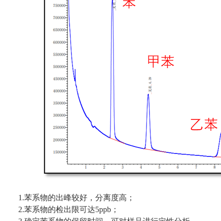
1.苯系物的出峰较好，分离度高；
2.苯系物的检出限可达5ppb；