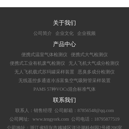
关于我们
公司简介
企业文化
企业视频
产品中心
便携式温室气体检测仪
便携式大气检测仪
便携式工业有机废气检测仪
无人飞机大气成分检测仪
无人飞机载式苏玛罐采样装置
恶臭多成分检测仪
无线遥控多通道冷冻富集空气吸附管采样装置
PAMS 57种VOCs混合标准气体
联系我们
联系人：销售经理
公司邮箱：87856548@qq.com
公司网址: www.tengyork.com
公司电话：18795877519
公司地址：浙江省绍兴市越城区洋泾湖科创园2号楼206室