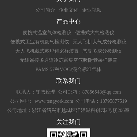
公司简介
企业文化
企业视频
产品中心
便携式温室气体检测仪
便携式大气检测仪
便携式工业有机废气检测仪
无人飞机大气成分检测仪
无人飞机载式苏玛罐采样装置
恶臭多成分检测仪
无线遥控多通道冷冻富集空气吸附管采样装置
PAMS 57种VOCs混合标准气体
联系我们
联系人：销售经理
公司邮箱：87856548@qq.com
公司网址: www.tengyork.com
公司电话：18795877519
公司地址：浙江省绍兴市越城区洋泾湖科创园2号楼206室
关注我们