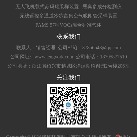
无人飞机载式苏玛罐采样装置
恶臭多成分检测仪
无线遥控多通道冷冻富集空气吸附管采样装置
PAMS 57种VOCs混合标准气体
联系我们
联系人：销售经理
公司邮箱：87856548@qq.com
公司网址: www.tengyork.com
公司电话：18795877519
公司地址：浙江省绍兴市越城区洋泾湖科创园2号楼206室
关注我们