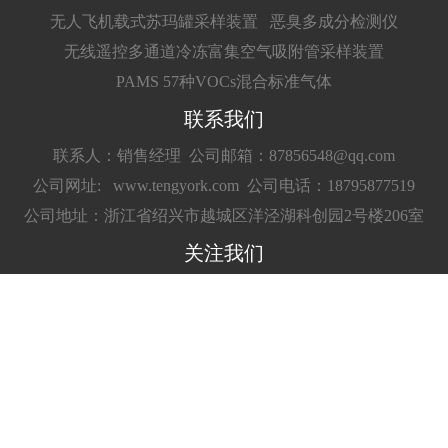
无人飞机载式苏玛罐采样装置
恶臭多成分检测仪
无线遥控多通道冷冻富集空气吸附管采样装置
PAMS 57种VOCs混合标准气体
联系我们
联系人：销售经理
公司邮箱：87856548@qq.com
公司网址: www.tengyork.com
公司电话：18795877519
公司地址：浙江省绍兴市越城区洋泾湖科创园2号楼206室
关注我们