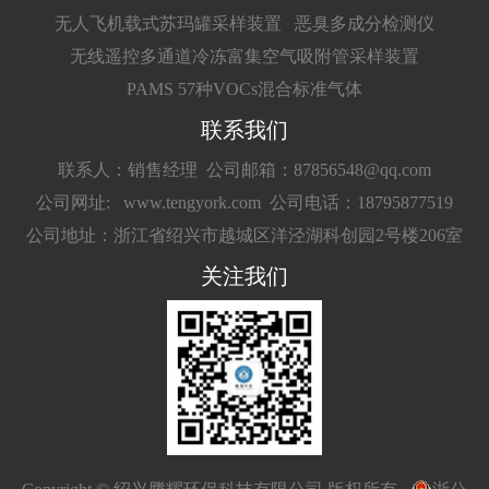
无人飞机载式苏玛罐采样装置
恶臭多成分检测仪
无线遥控多通道冷冻富集空气吸附管采样装置
PAMS 57种VOCs混合标准气体
联系我们
联系人：销售经理
公司邮箱：87856548@qq.com
公司网址: www.tengyork.com
公司电话：18795877519
公司地址：浙江省绍兴市越城区洋泾湖科创园2号楼206室
关注我们