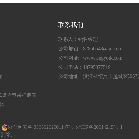
联系我们
联系人：销售经理
公司邮箱：87856548@qq.com
公司网址: www.tengyork.com
公司电话：18795877519
置
公司地址：浙江省绍兴市越城区洋泾湖
气吸附管采样装置
气体
有
浙公网安备 33060202001147号
浙ICP备20014215号-1
即删除。