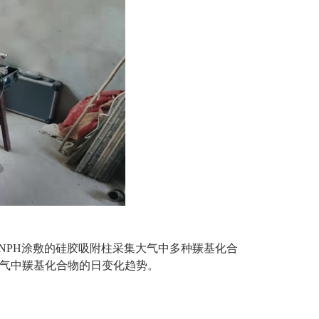
DNPH涂敷的硅胶吸附柱采集大气中多种羰基化合
空气中羰基化合物的日变化趋势。