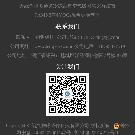
无线遥控多通道冷冻富集空气吸附管采样装置
PAMS 57种VOCs混合标准气体
联系我们
联系人：销售经理
公司邮箱：87856548@qq.com
公司网址: www.tengyork.com
公司电话：18795877519
公司地址：浙江省绍兴市越城区洋泾湖科创园2号楼206室
关注我们
Copyright © 绍兴腾耀环保科技有限公司 版权所有
浙公
网安备 33060202001147号
浙ICP备20014215号-1