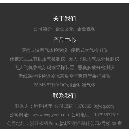
关于我们
公司简介
企业文化
企业视频
产品中心
便携式温室气体检测仪
便携式大气检测仪
便携式工业有机废气检测仪
无人飞机大气成分检测仪
无人飞机载式苏玛罐采样装置
恶臭多成分检测仪
无线遥控多通道冷冻富集空气吸附管采样装置
PAMS 57种VOCs混合标准气体
联系我们
联系人：销售经理
公司邮箱：87856548@qq.com
公司网址: www.tengyork.com
公司电话：18795877519
公司地址：浙江省绍兴市越城区洋泾湖科创园2号楼206室