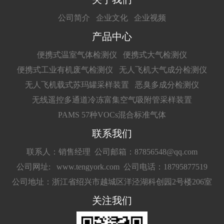
公司简介
企业文化
企业视频
产品中心
便携式温室气体检测仪
便携式大气检测仪
便携式工业有机废气检测仪
无人飞机大气成分检测仪
无人飞机载式苏玛罐采样装置
恶臭多成分检测仪
无线遥控多通道冷冻富集空气吸附管采样装置
PAMS 57种VOCs混合标准气体
联系我们
联系人：销售经理
公司邮箱：87856548@qq.com
公司网址: www.tengyork.com
公司电话：18795877519
公司地址：浙江省绍兴市越城区洋泾湖科创园2号楼206室
关注我们