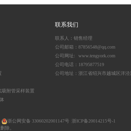
联系我们
联系人：销售经理
公司邮箱：87856548@qq.com
公司网址: www.tengyork.com
公司电话：18795877519
置
公司地址：浙江省绍兴市越城区洋泾湖
气吸附管采样装置
气体
有
浙公网安备 33060202001147号
浙ICP备20014215号-1
即删除。