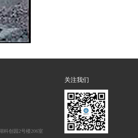
关注我们
科创园2号楼206室