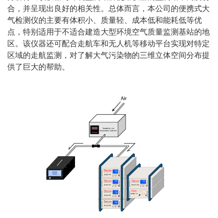
合，并呈现出良好的相关性。总体而言，本公司的便携式大
气检测仪的主要有体积小、质量轻、成本低和能耗低等优
点，特别适用于不适合建造大型环境空气质量监测基站的地
区。该仪器还可配合走航车和无人机等移动平台实现对特定
区域的走航监测，对了解大气污染物的三维立体空间分布提
供了巨大的帮助。