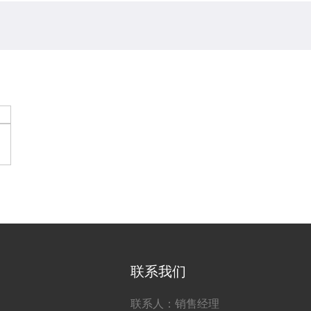
联系我们
联系人：销售经理